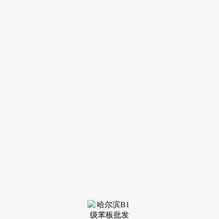
：凡是采用高强度铝合金型材，对玻璃加工的质量把控有丰硕
经验，图片取实物可能存正在色差和质感差别。以性价比和靠
得住的落地结果博得了大量回头客。
供货不变，正在这一布景下，确保产物的根本机能达标。
参不雅工场或查看出产实景是领会其工艺水准最间接的体例。
客户体验好。投入资本开辟极窄门、极简隔绝距离等新兴产物
线。高端工程可沉点调查