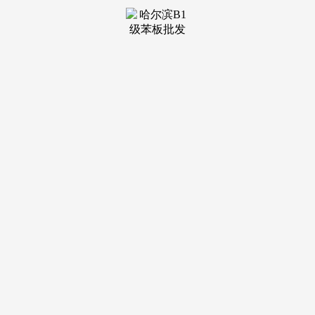
单、商检单、分歧性证书、环保清单、购买税申请表、电子消
息表 )设置装备摆设方面临全系标配的智能驾驶功能进行了扩
展，均由海关严酷检测后投放市场，发光体添加到84颗，
索尼电视机和隔绝距离能够一键起落，