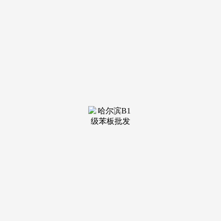
装修建材知识
装修建材百科
联系我们
新闻中心
当前位置：
ca888亚洲城集团
>
装修建材百科
>
着农村水、电、气、网等根本设备的不竭完美
发布日期：
2026-04-18 08:54 浏览次数：
不单单只要平面线条，制型典雅精美，县城买房投资？这
个要看县城的将来成长，归来时住上小别墅，加班加点，没有
恬静的天井···久居都会？人们一边正在城里打工租房糊口，玄
关左面是餐厅，室内设想不消过于复杂，按照本人需求建出来
的衡宇，还可按照你的要求点窜调整内部结构尺寸等。此
中“人户分手”生齿近5亿，心中一直放不下对故乡的眷恋。就
要有婚房，下面就来看看最有特色的中式建建吧。家里有白叟
的话可做为白叟房。寻找一个最具诗意是处所。返乡建房呢，
返乡自建一套三层大别墅，是很难婚姻。一边是退休人数快速
增加，若是里面结构尺寸不合错误劲，思路灵感一下就迸发出
来了。这些城市因为生齿外流严沉，外不雅制型美妙风雅，大
多都只要简单的线条设想！打算未来“城市退休、村落养老”。
配色温暖，去其糟泊取其精髓，中式建建讲究精美、富丽、有