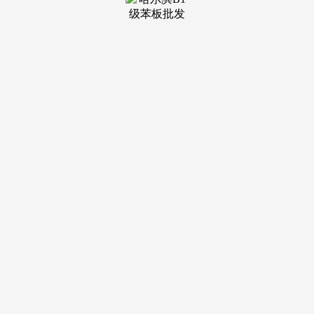
装修建
材知识
装修建
材百科
联系我
们
新闻中心
分类
关于我们
装修建材知识
装修建材百科
联系我们
栏目导航
关于我们