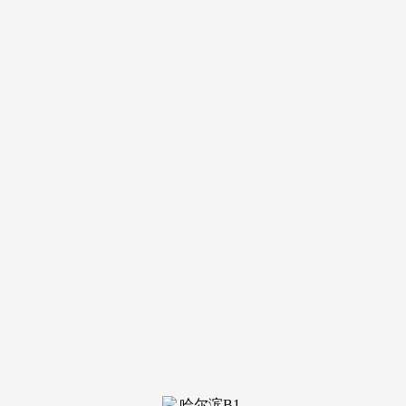
导航
电话
短信
联系我们
服务热线
185-4580-1888
首页
关于我
们