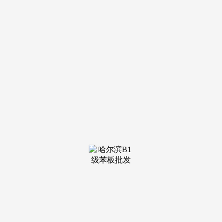
装修建
材知识
装修建
材百科
联系我
们
新闻中心
分类
关于我们
装修建材知识
装修建材百科
联系我们
栏目导航
关于我们