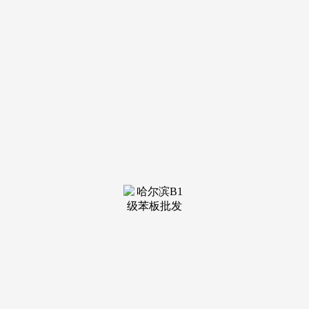
装修建
材知识
装修建
材百科
联系我
们
新闻中心
分类
关于我们
装修建材知识
装修建材百科
联系我们
栏目导航
关于我们